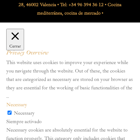
28, 46002 Valencia • Tel: +34 96 394 36 12 • Cocina
mediterránea, cocina de mercado •
Cerrar
Privacy Overview
This website uses cookies to improve your experience while
you navigate through the website. Out of these, the cookies
that are categorized as necessary are stored on your browser as
they are essential for the working of basic functionalities of the
...
Necessary
Necessary
Siempre activado
Necessary cookies are absolutely essential for the website to
function properly. This category only includes cookies that