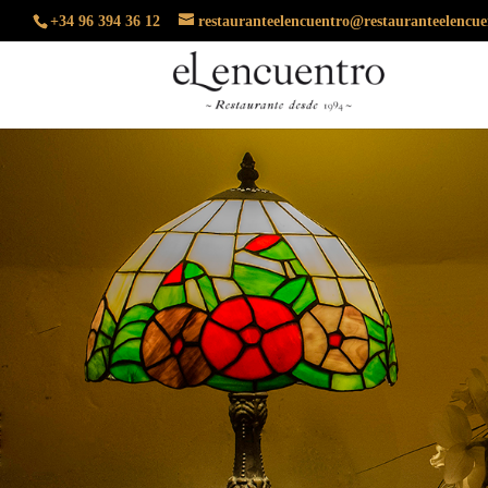
+34 96 394 36 12
restauranteelencuentro@restauranteelencu