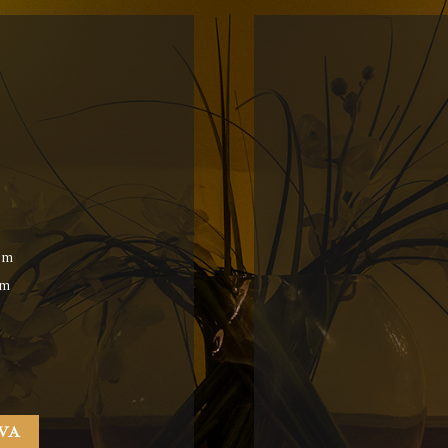
pm
am
VA