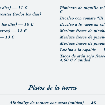
s días)
— 11 €
P
imiento de piquillo re
€
cositas
(todos los días)
B
acalao con tomate “El
 los días)
— 10 €
B
acalao a la vasca en s
artes)
— 12 €
Merluza fresca de pinch
— 13 €
Merluza fresca de pinch
Merluza fresca de pincho
Lubina a la espalda
— 1
Tacos de atún rojo fresc
4,60 € / unidad
Platos de la tierra
Albóndiga de ternera con setas
(unidad)
— 3€