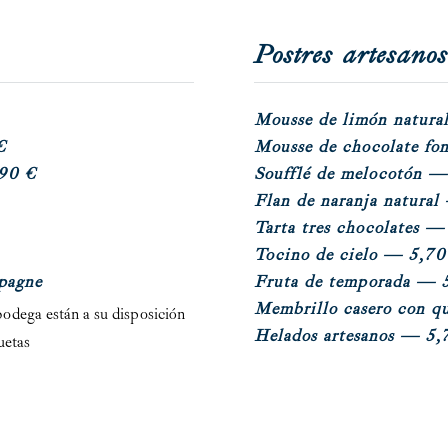
Postres artesanos
M
ousse de limón natura
€
M
ousse de chocolate fo
90 €
S
oufflé de melocotón
— 
F
lan de naranja natural
T
arta tres chocolates
— 
T
ocino de cielo
— 5,70
pagne
F
ruta de temporada
— 5
M
embrillo casero con q
odega están a su disposición
H
elados artesanos
— 5,7
quetas