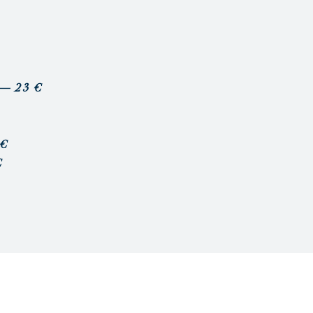
— 23 €
€
€