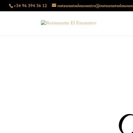
+34 96 394 36 12
restauranteelencuentro@restauranteelencuen
C