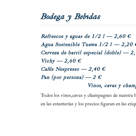
Bodega y Bebidas
R
efrescos y aguas de 1/2 l
— 2,60 €
A
gua Sostenible Tuawa 1/2 l
— 2,20 
C
erveza de barril especial
(doble)
— 2,
V
ichy
— 2,60 €
Cafés Nespresso
— 2,40 €
Pan
(por persona)
— 2 €
Vinos, cavas y cham
Todos los vinos,cavas y champagnes de nuestra b
en las estanterías y los precios figuran en las eti