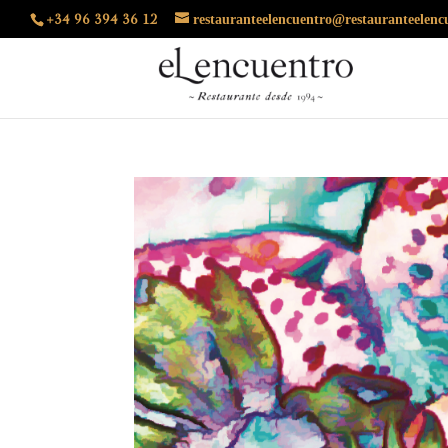
restauranteelencuentro@restauranteelenc
+34 96 394 36 12