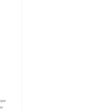
 que
er