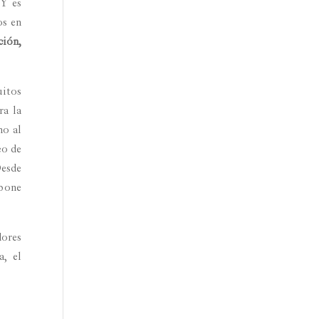
 Y es
os en
ción,
uitos
ra la
mo al
eo de
esde
opone
dores
a, el