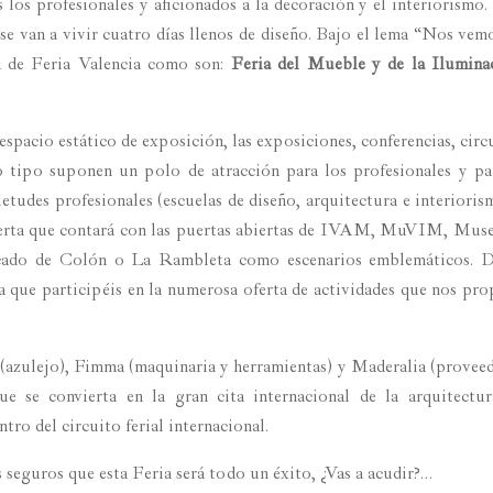
 los profesionales y aficionados a la decoración y el interiorismo.
 se van a vivir cuatro días llenos de diseño. Bajo el lema “Nos vem
a de Feria Valencia como son:
Feria del Mueble y de la Ilumina
spacio estático de exposición, las exposiciones, conferencias, circ
do tipo suponen un polo de atracción para los profesionales y pa
ietudes profesionales (escuelas de diseño, arquitectura e interioris
 oferta que contará con las puertas abiertas de IVAM, MuVIM, Mus
cado de Colón o La Rambleta como escenarios emblemáticos. D
a que participéis en la numerosa oferta de actividades que nos pr
a (azulejo), Fimma (maquinaria y herramientas) y Maderalia (provee
e se convierta en la gran cita internacional de la arquitectur
tro del circuito ferial internacional.
 seguros que esta Feria será todo un éxito, ¿Vas a acudir?…