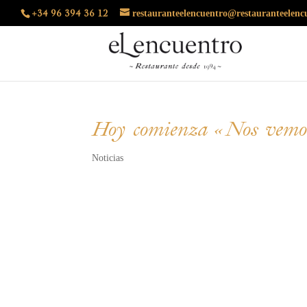
restauranteelencuentro@restauranteelenc
+34 96 394 36 12
Hoy comienza «Nos vemos
Noticias