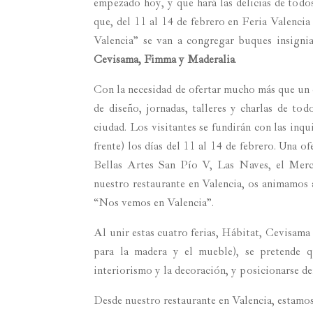
empezado hoy, y que hará las delicias de todos
que, del 11 al 14 de febrero en Feria Valencia
Valencia” se van a congregar buques insigni
Cevisama, Fimma y Maderalia
.
Con la necesidad de ofertar mucho más que un e
de diseño, jornadas, talleres y charlas de to
ciudad. Los visitantes se fundirán con las inqu
frente) los días del 11 al 14 de febrero. Una
Bellas Artes San Pío V, Las Naves, el Mer
nuestro restaurante en Valencia, os animamos 
“Nos vemos en Valencia”.
Al unir estas cuatro ferias, Hábitat, Cevisam
para la madera y el mueble), se pretende qu
interiorismo y la decoración, y posicionarse den
Desde nuestro restaurante en Valencia, estamos