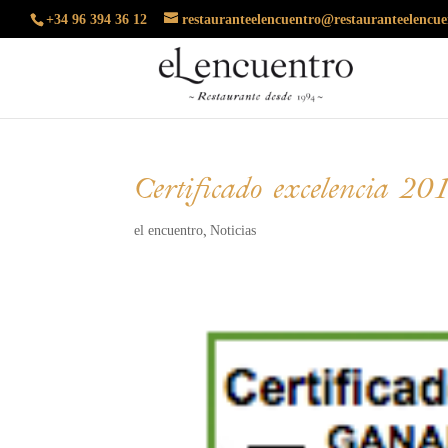
+34 96 394 36 12
restauranteelencuentro@restauranteelencu
Certificado excelencia 20
el encuentro
Noticias
,